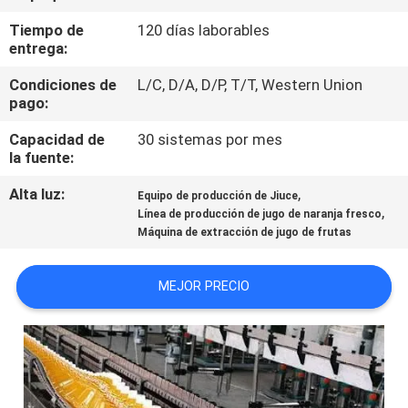
RECORRIDO
Tiempo de
120 días laborables
POR
entrega:
LA
Condiciones de
L/C, D/A, D/P, T/T, Western Union
FÁBRICA
pago:
Capacidad de
30 sistemas por mes
la fuente:
CONTROL
DE
Alta luz:
,
Equipo de producción de Jiuce
,
Línea de producción de jugo de naranja fresco
CALIDAD
Máquina de extracción de jugo de frutas
CONTACTA
MEJOR PRECIO
CON
NOSOTROS
SOLICITAR