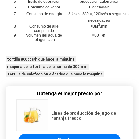
5
Estilo de operación
producción automática
6
Consumo de vapor
1 tonelada/h
7
Consumo de energía
3 fases, 380 V, 12
0kw/h o según sus
necesidades
3
8
Consumo de aire
≈3M
/min
comprimido
9
Volumen del agua de
≈60 T/h
refrigeración
tortilla 800pcs/h que hace la máquina
máquina de la tortilla de la harina de 300m m
Tortilla de calefacción eléctrica que hace la máquina
Obtenga el mejor precio por
Línea de producción de jugo de
naranja fresco