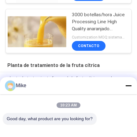
3000 botellas/hora Juice
Processing Line High
Quality anaranjado
automático
Customization MOQ:sistemas 1
CONTACTO
Planta de tratamiento de la fruta cítrica
planta de tratamiento fresca de la fruta cítrica con el
embalaje de la botella del animal doméstico
Mike
Sistema de control PLC Planta de procesamiento de cítricos
con entrada de naranja fresca 30000 KG Capacidad
10:23 AM
Commercial Automatic Citrus Orange Juicer Machine 1t/H
Good day, what product are you looking for?
Categorías Populares
Todos