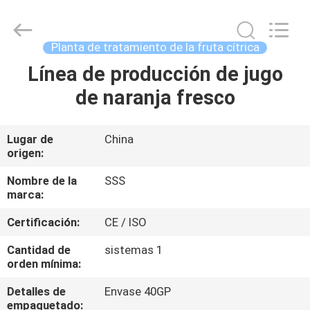
2026
SSS
Food
Machinery
Technology
Planta de tratamiento de la fruta cítrica
Co.,
Ltd.
All
Línea de producción de jugo
EN
Rights
Reserved.
de naranja fresco
CASA
PRODUCTOS
Lugar de
China
origen:
LOS
Nombre de la
SSS
marca:
VÍDEOS
Certificación:
CE / ISO
SOBRE
Cantidad de
sistemas 1
orden mínima:
NOSOTROS
Detalles de
Envase 40GP
empaquetado: