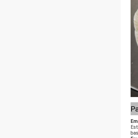
P
Emb
Est
bas