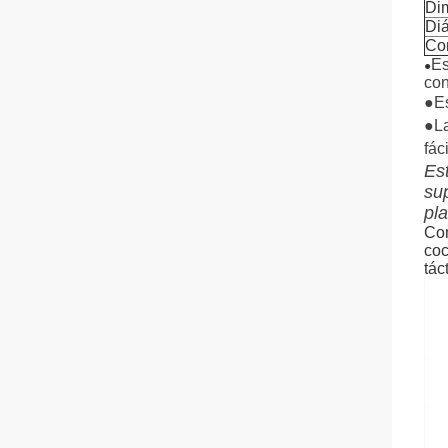
Di
Diá
Co
Es
●
con
●
E
●La
fác
Es
su
pla
Com
coc
tác