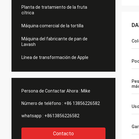
Planta de tratamiento de la fruta
cítrica
DA
Máquina comercial de la tortilla
Máquina del fabricante de pan de
Col
Lavash
Línea de transformación de Apple
Po
Pes
máq
Persona de Contactar Ahora :
Mike
Número de teléfono :
+86 13856226582
Us
whatsapp :
+8613856226582
Gar
Contacto