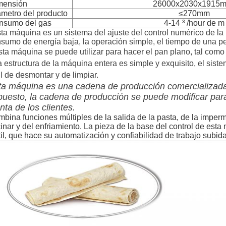
mensión
26000x2030x1915m
metro del producto
≤270mm
nsumo del gas
4-14 ³ /hour de m
ta máquina es un sistema del ajuste del control numérico de la m
sumo de energía baja, la operación simple, el tiempo de una pe
sta máquina se puede utilizar para hacer el pan plano, tal como
 estructura de la máquina entera es simple y exquisito, el sistem
il de desmontar y de limpiar.
ta máquina es una cadena de producción comercializada 
puesto, la cadena de producción se puede modificar para
nta de los clientes.
bina funciones múltiples de la salida de la pasta, de la imperm
inar y del enfriamiento. La pieza de la base del control de esta
til, que hace su automatización y confiabilidad de trabajo subid