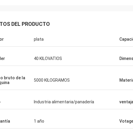
TOS DEL PRODUCTO
or
plata
Capac
der
40 KILOVATIOS
Dimens
o bruto de la
5000 KILOGRAMOS
Materi
uina
o
Industria alimentaria/panadería
ventaj
antía
1 año
Votag