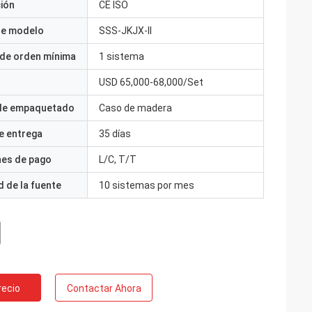
ción
CE ISO
e modelo
SSS-JKJX-II
 de orden mínima
1 sistema
USD 65,000-68,000/Set
 de empaquetado
Caso de madera
e entrega
35 días
nes de pago
L/C, T/T
 de la fuente
10 sistemas por mes
recio
Contactar Ahora