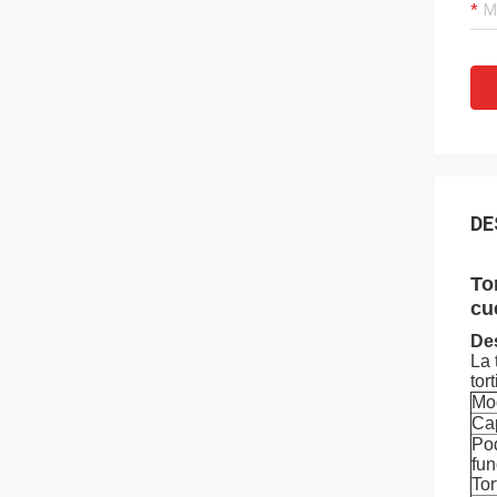
DE
To
cu
De
La 
tor
Mo
Ca
Po
fu
Tor