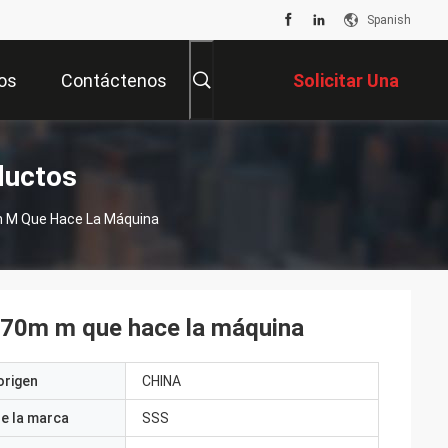
Spanish
os
Contáctenos
Solicitar Una
Cotización
ductos
m M Que Hace La Máquina
 270m m que hace la máquina
origen
CHINA
e la marca
SSS