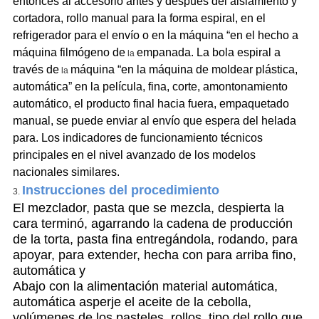
entonces al accesorio antes y después del aislamiento y
cortadora, rollo manual para la forma espiral, en el
refrigerador para el envío o en la máquina “en el hecho a
máquina filmógeno de
empanada. La bola espiral a
la
través de
máquina “en la máquina de moldear plástica,
la
automática” en la película, fina, corte, amontonamiento
automático, el producto final hacia fuera, empaquetado
manual, se puede enviar al envío que espera del helada
para. Los indicadores de funcionamiento técnicos
principales en el nivel avanzado de los modelos
nacionales similares.
Instrucciones del procedimiento
3.
El mezclador, pasta que se mezcla, despierta la
cara terminó, agarrando la cadena de producción
de la torta, pasta fina entregándola, rodando, para
apoyar, para extender, hecha con para arriba fino,
automática y
Abajo con la alimentación material automática,
automática asperje el aceite de la cebolla,
volúmenes de los pasteles, rollos, tipo del rollo que