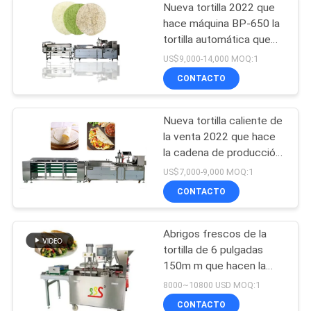
Nueva tortilla 2022 que
hace máquina BP-650 la
tortilla automática que
hace la máquina
US$9,000-14,000 MOQ:1
CONTACTO
Nueva tortilla caliente de
la venta 2022 que hace
la cadena de producción
de la tortilla de la
US$7,000-9,000 MOQ:1
máquina BP-550
CONTACTO
Abrigos frescos de la
tortilla de 6 pulgadas
150m m que hacen la
máquina por completo
8000~10800 USD MOQ:1
automática
CONTACTO