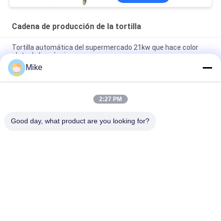
Cadena de producción de la tortilla
Tortilla automática del supermercado 21kw que hace color
plata de la máquina
Mike
10 - cadena de producción de la tortilla del diámetro de los
45cm nueva completamente automática
2:27 PM
Nueva máquina automática para hacer pan de tortilla de maíz
Roti Pita
Good day, what product are you looking for?
Categorías Populares
Todos
Cadena De 
Línea De 
Producción De La 
Transformación De 
Tortilla
Fruta
Cadena De 
Salsa De Chile De 
Producción Del Puré 
Pescado
De La Fruta