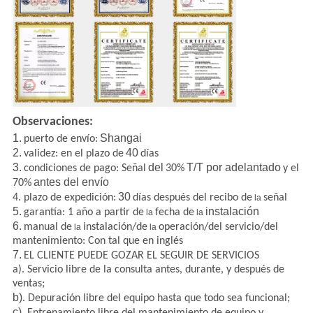
Observaciones:
1.
Shangai
puerto de envío:
2.
40
validez: en el plazo de
días
3.
del
T/T por adelantado
condiciones de pago: Señal
30%
y el
antes del envío
70%
30
4. plazo de expedición:
días después del recibo de
señal
la
5.
instalación
garantía: 1 año a partir de
fecha de
la
la
6.
manual de
instalación/de
operación/del servicio/del
la
la
mantenimiento:
Con tal que en inglés
7.
EL CLIENTE PUEDE GOZAR EL SEGUIR DE SERVICIOS
a). Servicio libre de la consulta antes, durante, y después de
ventas;
b)
. Depuración libre del equipo hasta que todo sea funcional;
c)
. Entrenamiento libre del mantenimiento de equipo y