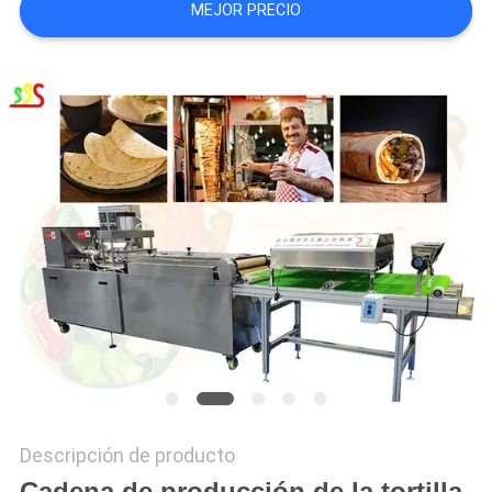
MEJOR PRECIO
UNA CITA
MAPA
DEL
SITIO
PRIVACY
POLICY
Descripción de producto
Cadena de producción de la tortilla