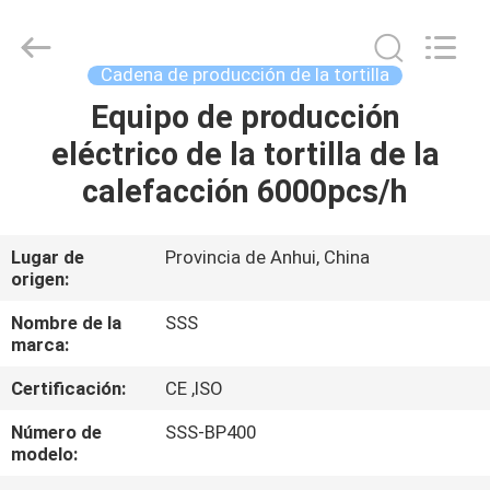
2026
SSS
Food
Machinery
Technology
Cadena de producción de la tortilla
Co.,
Ltd.
All
Equipo de producción
EN
Rights
Reserved.
eléctrico de la tortilla de la
CASA
calefacción 6000pcs/h
PRODUCTOS
Lugar de
Provincia de Anhui, China
origen:
LOS
VÍDEOS
Nombre de la
SSS
marca:
Certificación:
CE ,ISO
SOBRE
NOSOTROS
Número de
SSS-BP400
modelo: