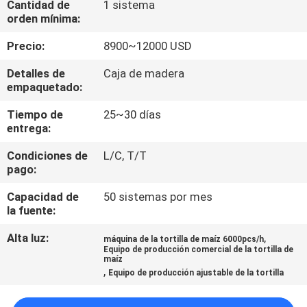
Cantidad de
1 sistema
RECORRIDO
orden mínima:
POR
Precio:
8900~12000 USD
LA
Detalles de
Caja de madera
FÁBRICA
empaquetado:
Tiempo de
25~30 días
CONTROL
entrega:
DE
Condiciones de
L/C, T/T
CALIDAD
pago:
Capacidad de
50 sistemas por mes
CONTACTA
la fuente:
CON
Alta luz:
,
máquina de la tortilla de maíz 6000pcs/h
Equipo de producción comercial de la tortilla de
NOSOTROS
maíz
,
Equipo de producción ajustable de la tortilla
SOLICITAR