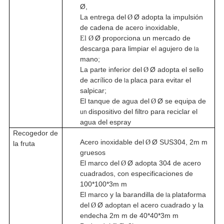
Ø,
La entrega del
Ø adopta la impulsión
Ø
de cadena de acero inoxidable,
Ø proporciona un mercado de
El Ø
descarga para limpiar el agujero de
la
mano;
La parte inferior del
Ø adopta el sello
Ø
de acrílico de
placa para evitar el
la
salpicar;
El tanque de agua del
Ø se equipa de
Ø
dispositivo del filtro para reciclar el
un
agua del espray
Recogedor de
Acero inoxidable del
Ø SUS304, 2m m
Ø
la fruta
gruesos
El marco del
Ø adopta 304 de acero
Ø
cuadrados, con especificaciones de
100*100*3m m
El marco y la barandilla de
plataforma
la
del
Ø adoptan el acero cuadrado y la
Ø
endecha 2m m de 40*40*3m m