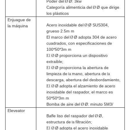
Poder del
Ø: 3kw
Ø
Categoría alimenticia del
Ø que dirige
Ø
los plásticos
Enjuague de
Acero inoxidable del
Ø SUS304,
Ø
la máquina
grueso 2.5m m
El marco del
Ø adopta 304 de acero
Ø
cuadrados, con especificaciones de
100*50*3m m
Ø proporciona un dispositivo
El Ø
extraible;
Ø proporciona la abertura de
El Ø
limpieza de
mano, abertura de
la
la
descarga, abertura del desbordamiento,
Ø adopta el alzamiento de acero
El Ø
inoxidable del raspador, el marco es
50*50*3m m
Bomba de aire del
Ø: minuto 5M3/
Ø
Eleveator
Bafle liso del raspador del
Ø,
Ø
estructura de
filtración;
la
Ø adopta el acero inoxidable
El Ø