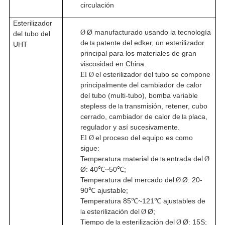
circulación
Esterilizador
Ø manufacturado usando la tecnología
Ø
del tubo del
de
patente del edker, un esterilizador
la
UHT
principal para los materiales de gran
viscosidad en China.
el esterilizador del tubo se compone
El Ø
principalmente del cambiador de calor
del tubo (multi-tubo), bomba variable
stepless de
transmisión, retener, cubo
la
cerrado, cambiador de calor de
placa,
la
regulador y así sucesivamente.
el proceso del equipo es como
El Ø
sigue:
Temperatura material de
entrada del
Ø
la
Ø: 40℃~50℃;
Temperatura del mercado del
Ø: 20-
Ø
90℃ ajustable;
Temperatura 85℃~121℃ ajustables de
esterilización del
Ø;
Ø
la
Tiempo de
esterilización del
Ø: 15S;
Ø
la