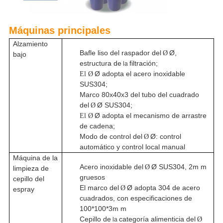
Máquinas principales
Alzamiento
Bafle liso del raspador del
Ø,
Ø
bajo
estructura de
filtración;
la
Ø adopta el acero inoxidable
El Ø
SUS304;
Marco 80x40x3 del tubo del cuadrado
del
Ø SUS304;
Ø
Ø adopta el mecanismo de arrastre
El Ø
de cadena;
Modo de control del
Ø: control
Ø
automático y control local manual
Máquina de la
Acero inoxidable del
Ø SUS304, 2m m
Ø
limpieza de
gruesos
cepillo del
El marco del
Ø adopta 304 de acero
Ø
espray
cuadrados, con especificaciones de
100*100*3m m
Cepillo de
categoría alimenticia del
Ø
la