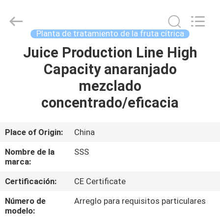
2026
SSS
Food
Machinery
Technology
Planta de tratamiento de la fruta cítrica
Co.,
Ltd.
All
Juice Production Line High
EN
Rights
Reserved.
Capacity anaranjado
CASA
mezclado
PRODUCTOS
concentrado/eficacia
LOS
Place of Origin:
China
VÍDEOS
Nombre de la
SSS
marca:
SOBRE
Certificación:
CE Certificate
NOSOTROS
Número de
Arreglo para requisitos particulares
modelo: