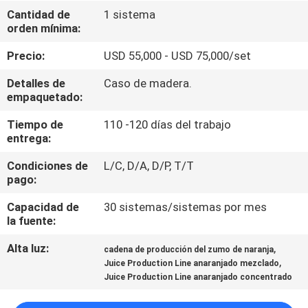
RECORRIDO
Cantidad de
1 sistema
orden mínima:
POR
LA
Precio:
USD 55,000 - USD 75,000/set
FÁBRICA
Detalles de
Caso de madera.
empaquetado:
CONTROL
Tiempo de
110 -120 días del trabajo
entrega:
DE
Condiciones de
L/C, D/A, D/P, T/T
CALIDAD
pago:
Capacidad de
30 sistemas/sistemas por mes
CONTACTA
la fuente:
CON
Alta luz:
,
cadena de producción del zumo de naranja
NOSOTROS
,
Juice Production Line anaranjado mezclado
Juice Production Line anaranjado concentrado
SOLICITAR