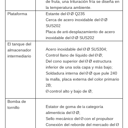
de fruta, una trituración fría se diseña en
la temperatura ambiente.
Plataforma
Estante del
Ø Q235
Ø
Cerca de acero inoxidable del
Ø
Ø
SUS202
Placa de
desplazamiento de acero
anti-
inoxidable del
Ø SUS202
Ø
El tanque del
Acero inoxidable del
Ø SUS304;
Ø
almacenador
Control llano de líquido del
Ø;
Ø
intermediario
Del cono superior del
Ø estructura
Ø
inferior de una sola capa y más bajo;
Soldadura interna del
Ø que pule 240
Ø
la malla, placa externa del color primario
2B;
control alto y bajo de Ø;
Ø
Bomba de
Estator de goma de
categoría
la
tornillo
alimenticia del
Ø;
Ø
Sello mecánico del
con el propulsor
Ø
Conexión del reborde del mercado del
Ø