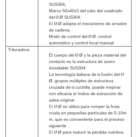
SUS304;
Marco 50x40x3 del tubo del cuadrado
del
Ø SUS304;
Ø
Ø adopta el mecanismo de arrastre
El Ø
de cadena;
Modo de control del
Ø: control
Ø
automático y control local manual
Trituradora
El cuerpo del
Ø y la pieza material del
Ø
contacto es la estructura de acero
inoxidable SUS304
La tecnología italiana de
fusión del
Ø
la
Ø, grupos múltiples de estructura
cruzada de
cuchilla, puede mejorar
la
con eficacia el índice de extracción de
salsa original
Ø se utiliza para romper la fruta
El Ø
cruda en pequeñas partículas de 5-10m
m, que es conveniente para el proceso
siguiente
Ø para reducir la pérdida nutritiva
El Ø