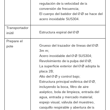
regulación de
velocidad de
la
la
conversión de frecuencia;
El cuerpo del batidor del
Ø se hace del
Ø
acero inoxidable SUS304.
Transportador
Estructura espiral del
Ø
Ø
inútil
Prepare el
Grueso del trazador de líneas del
Ø:
Ø
pote
3m m;
Acero inoxidable del
Ø SUS304;
Ø
Revolvimiento de
pulpa del
Ø;
Ø
la
La superficie exterior del
Ø adopta la
Ø
placa 2B;
Alto del
Ø y control bajo;
Ø
Estructura principal esférica del
Ø,
Ø
incluyendo la boca, filtro de aire
aséptico, bola de limpieza, entrada del
agua, entrada y mercado material,
espejo visual, válvula del muestreo,
casquillo respirable y abertura de
la