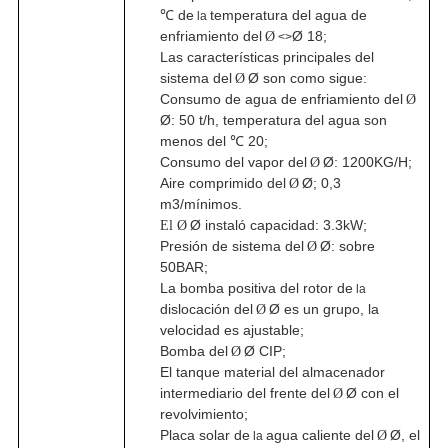
℃
de
temperatura del agua de
la
enfriamiento del
Ø
18;
Ø
<>
Las características principales del
sistema del
Ø son como sigue:
Ø
Consumo de agua de enfriamiento del
Ø
Ø: 50 t/h, temperatura del agua son
menos del ℃ 20;
Consumo del vapor del
Ø: 1200KG/H;
Ø
Aire comprimido del
Ø; 0,3
Ø
m3/mínimos.
Ø instaló capacidad: 3.3kW;
El Ø
Presión de sistema del
Ø: sobre
Ø
50BAR;
La bomba positiva del rotor de
la
dislocación del
Ø es un grupo, la
Ø
velocidad es ajustable;
Bomba del
Ø CIP;
Ø
El tanque material del almacenador
intermediario del frente del
Ø con el
Ø
revolvimiento;
Placa solar de
agua caliente del
Ø, el
Ø
la