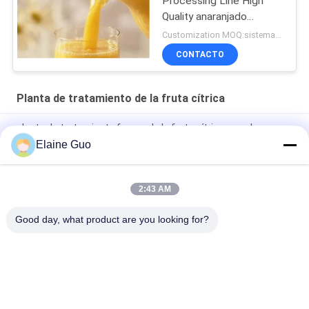
Processing Line High
Quality anaranjado
automático
Customization MOQ:sistemas 1
CONTACTO
Planta de tratamiento de la fruta cítrica
planta de tratamiento fresca de la fruta cítrica con el
embalaje de la botella del animal doméstico
Elaine Guo
Sistema de control PLC Planta de procesamiento de cítricos
con entrada de naranja fresca 30000 KG Capacidad
2:43 AM
Commercial Automatic Citrus Orange Juicer Machine 1t/H
Good day, what product are you looking for?
Categorías Populares
Todos
Cadena De 
Línea De 
Producción De La 
Transformación De 