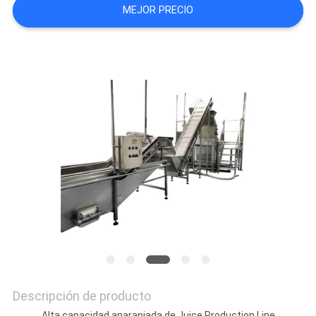
MEJOR PRECIO
UNA CITA
MAPA
DEL
SITIO
PRIVACY
POLICY
Descripción de producto
Alta capacidad anaranjada de Juice Production Line