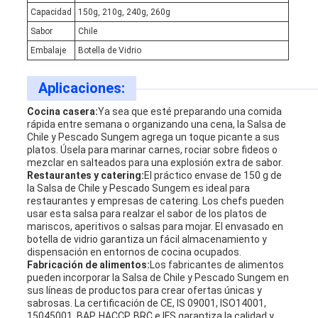
Capacidad
150g, 210g, 240g, 260g
Sabor
Chile
Embalaje
Botella de Vidrio
Aplicaciones:
Cocina casera:
Ya sea que esté preparando una comida
rápida entre semana o organizando una cena, la Salsa de
Chile y Pescado Sungem agrega un toque picante a sus
platos. Úsela para marinar carnes, rociar sobre fideos o
mezclar en salteados para una explosión extra de sabor.
Restaurantes y catering:
El práctico envase de 150 g de
la Salsa de Chile y Pescado Sungem es ideal para
restaurantes y empresas de catering. Los chefs pueden
usar esta salsa para realzar el sabor de los platos de
mariscos, aperitivos o salsas para mojar. El envasado en
botella de vidrio garantiza un fácil almacenamiento y
dispensación en entornos de cocina ocupados.
Fabricación de alimentos:
Los fabricantes de alimentos
pueden incorporar la Salsa de Chile y Pescado Sungem en
sus líneas de productos para crear ofertas únicas y
sabrosas. La certificación de CE, IS 09001, ISO14001,
15045001, BAP, HACCP, BRC e IFS garantiza la calidad y