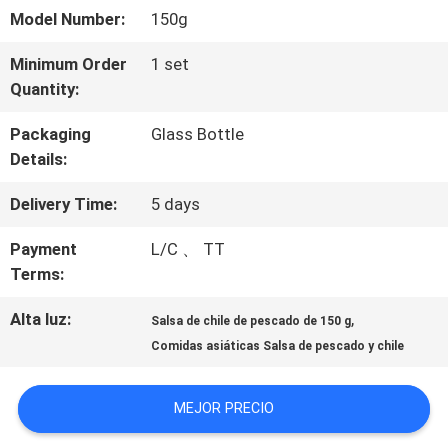
NOSOTROS
Model Number:
150g
Minimum Order
1 set
RECORRIDO
Quantity:
POR
Packaging
Glass Bottle
Details:
LA
Delivery Time:
5 days
FÁBRICA
Payment
L/C 、 TT
Terms:
CONTROL
Alta luz:
,
DE
Salsa de chile de pescado de 150 g
Comidas asiáticas Salsa de pescado y chile
CALIDAD
MEJOR PRECIO
CONTACTA