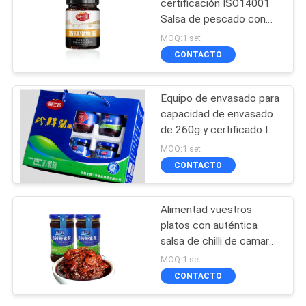
certificación ISO14001
Salsa de pescado con
chilli
MOQ:1 set
CONTACTO
Equipo de envasado para
capacidad de envasado
de 260g y certificado IS
09001
MOQ:1 set
CONTACTO
Alimentad vuestros
platos con auténtica
salsa de chilli de camarón
salsa de pescado de
MOQ:1 set
chilli
CONTACTO