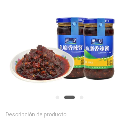
CON
NOSOTROS
SOLICITAR
UNA CITA
MAPA
DEL
SITIO
Descripción de producto
PRIVACY