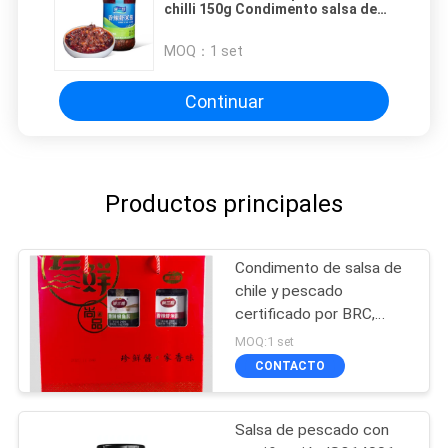
chilli 150g Condimento salsa de
pescado para platos asiáticos
MOQ：
1 set
Continuar
Productos principales
Condimento de salsa de
chile y pescado
certificado por BRC,
salsa de pescado y sal
MOQ:1 set
de chile
CONTACTO
Salsa de pescado con