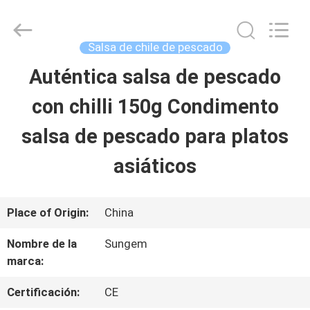
2026
SSS
Food
Machinery
Salsa de chile de pescado
Technology
Co.,
Auténtica salsa de pescado
EN
Ltd.
All
Rights
con chilli 150g Condimento
CASA
Reserved.
salsa de pescado para platos
PRODUCTOS
asiáticos
LOS
Place of Origin:
China
VÍDEOS
Nombre de la
Sungem
marca:
SOBRE
Certificación:
CE