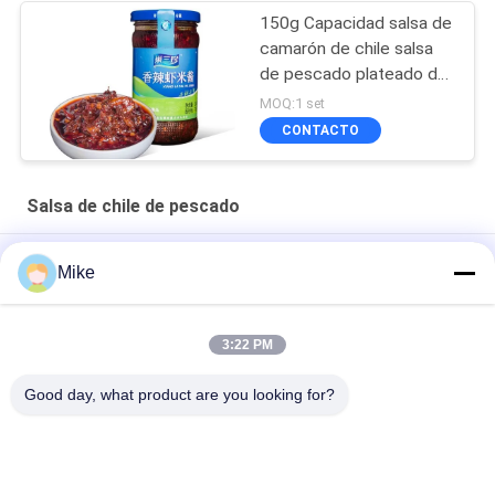
150g Capacidad salsa de
camarón de chile salsa
de pescado plateado de
chile con certificaciones
MOQ:1 set
internacionales
CONTACTO
Salsa de chile de pescado
150 g Capacidad Condimento salsa de pescado sal chili IS
Mike
09001 ISO14001 15045001
240 g Capacidad Condimento Salsa de pescado BAP HACCP
3:22 PM
BRC IFS
Good day, what product are you looking for?
Salsa de pescado con chile en botella de vidrio de 240 g
Categorías Populares
Todos